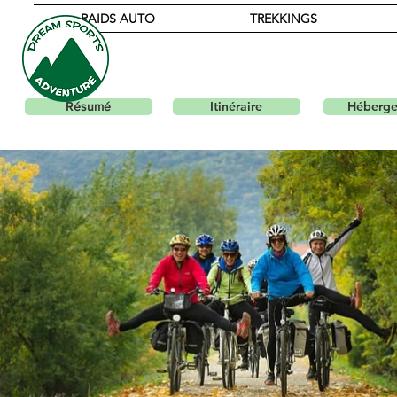
RAIDS AUTO
TREKKINGS
V
Itinéraire
Héberg
Résumé